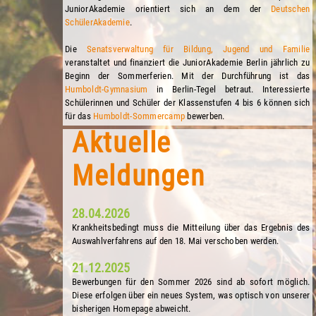
JuniorAkademie orientiert sich an dem der
Deutschen
SchülerAkademie
.
Die
Senatsverwaltung für Bildung, Jugend und Familie
veranstaltet und finanziert die JuniorAkademie Berlin jährlich zu
Beginn der Sommerferien. Mit der Durchführung ist das
Humboldt-Gymnasium
in Berlin-Tegel betraut. Interessierte
Schülerinnen und Schüler der Klassenstufen 4 bis 6 können sich
für das
Humboldt-Sommercamp
bewerben.
Aktuelle
Meldungen
28.04.2026
Krankheitsbedingt muss die Mitteilung über das Ergebnis des
Auswahlverfahrens auf den 18. Mai verschoben werden.
21.12.2025
Bewerbungen für den Sommer 2026 sind ab sofort möglich.
Diese erfolgen über ein neues System, was optisch von unserer
bisherigen Homepage abweicht.